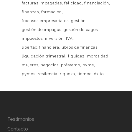
facturas impagadas
felicidad
financiación
finanzas
formación
fracasos empresariales
gestión
gestión de impagos
gestión de pagos
impuestos
inversión
IVA
libertad financiera
libros de finanzas
liquidación trimestral
liquidez
morosidad
mujeres
negocios
préstamo
pyme
pymes
resilencia
riqueza
tiempo
éxito
Testimonios
Contacto